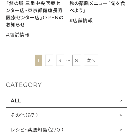
「然の膳 三重中央医療セ
秋の薬膳メニュー「旬を食
ンター店・東京都健康長寿
べよう」
医療センター店」OPENの
#
店舗情報
お知らせ
#
店舗情報
1
2
3
…
8
次へ
投
稿
CATEGORY
の
ALL
ペ
ー
その他（87 ）
ジ
レシピ・薬膳知識（270 ）