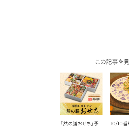
この記事を見
「然の膳おせち」予
10/10