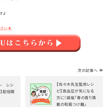
す♪
ださい★
次の記事へ
【佐々木先生監修レシ
～ レシ
ピ】高血圧が気になる
13】配信開
方に！減塩「春の香り満
載の和風つけ麺」