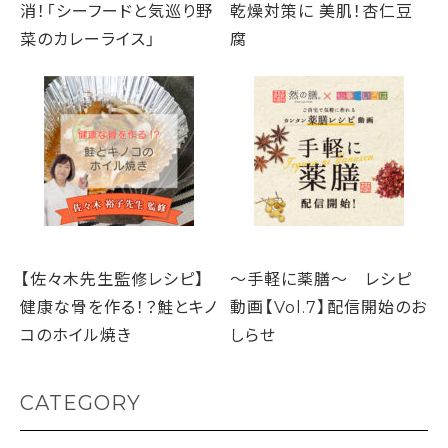
消！「シーフードと気巡り野
乾燥対策に 美肌！杏仁豆
菜のカレーライス」
腐
【佐々木先生監修レシピ】
～手軽に薬膳～ レシピ
健康な骨を作る！？鮭とキノ
動画【Vol.7】配信開始のお
コのホイル焼き
しらせ
CATEGORY