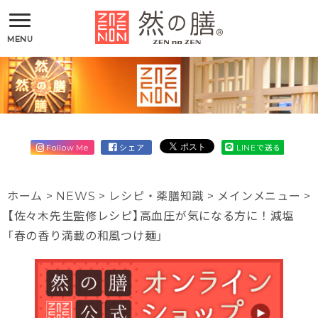
MENU
Follow Me
シェア
LINEで送る
ホーム
>
NEWS
>
レシピ・薬膳知識
>
メインメニュー
>
【佐々木先生監修レシピ】高血圧が気になる方に！減塩
「春の香り満載の和風つけ麺」