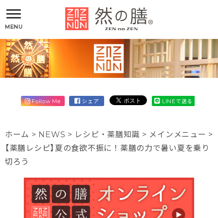
MENU
Follow Me
シェア
LINEで送る
ホーム
>
NEWS
>
レシピ・薬膳知識
>
メインメニュー
>
【薬膳レシピ】夏の食欲不振に！薬膳の力で暑い夏を乗り
切ろう