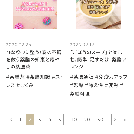
2026.02.24
2026.02.17
ひな祭りに整う！春の不調
「ごぼうのスープ」と楽し
を救う薬膳の知恵と癒や
む、簡単“足すだけ”薬膳ア
しの薬膳茶
レンジ
#
薬膳茶
#
薬膳知識
#
スト
#
薬膳通販
#
免疫力アップ
レス
#
むくみ
#
乾燥
#
冷え性
#
疲労
#
薬膳料理
<
1
2
3
4
5
...
10
20
30
...
>
»