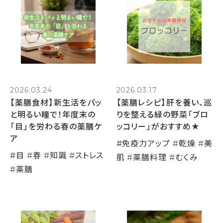
2026.03.24
2026.03.17
【薬膳食材】新生活をパッ
【薬膳レシピ】肝を養い、巡
と明るい瞳で！年度末の
りを整える緑の野菜「ブロ
「目」を労わる春の薬膳ケ
ッコリー」がおすすめ★
ア
#
免疫力アップ
#
乾燥
#
美
#
目
#
春
#
知識
#
ストレス
肌
#
薬膳料理
#
むくみ
#
薬膳