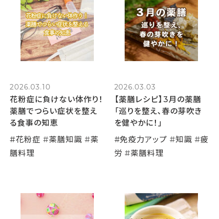
2026.03.10
2026.03.03
花粉症に負けない体作り！
【薬膳レシピ】3月の薬膳
薬膳でつらい症状を整え
「巡りを整え、春の芽吹き
る食事の知恵
を健やかに！」
#
花粉症
#
薬膳知識
#
薬
#
免疫力アップ
#
知識
#
疲
膳料理
労
#
薬膳料理