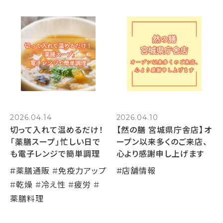
2026.04.14
2026.04.10
切って入れて温めるだけ！
【然の膳 宮城県庁舎店】オ
「薬膳スープ」忙しい日で
ープン以来多くのご来店、
も電子レンジで簡単調理
心より感謝申し上げます
#
薬膳通販
#
免疫力アップ
#
店舗情報
#
乾燥
#
冷え性
#
疲労
#
薬膳料理