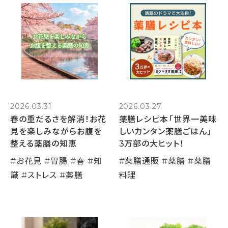
2026.03.31
2026.03.27
春の重だるさを解消！お花
薬膳レシピ本「世界一美味
見を楽しみながらお腹を
しいカンタン薬膳ごはん」
整える薬膳の知恵
3万部の大ヒット！
#
お花見
#
胃腸
#
春
#
知
#
薬膳通販
#
薬膳
#
薬膳
識
#
ストレス
#
薬膳
料理