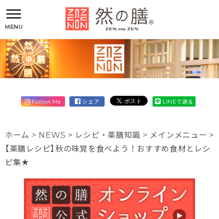
MENU
Follow Me
シェア
LINEで送る
ホーム
>
NEWS
>
レシピ・薬膳知識
>
メインメニュー
>
【薬膳レシピ】秋の味覚を食べよう！おすすめ食材とレシ
ピ集★