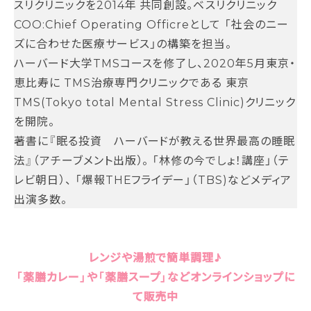
スリクリニックを2014年 共同創設。ベスリクリニック
COO:Chief Operating Officre​として 「社会のニー
ズに合わせた医療サービス」の構築を担当。
ハーバード大学TMSコースを修了し、2020年5月東京・
恵比寿に TMS治療専門クリニックである 東京
TMS(Tokyo total Mental Stress Clinic)クリニック
を開院。
著書に『眠る投資 ハーバードが教える世界最高の睡眠
法』（アチーブメント出版）。 「林修の今でしょ！講座」（テ
レビ朝日）、 「爆報THEフライデー」（TBS)などメディア
出演多数。
レンジや湯煎で簡単調理♪
「薬膳カレー」や「薬膳スープ」などオンラインショップに
て販売中