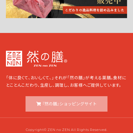
「体に良くて、おいしくて、」それが「然の膳」が考える薬膳。食材に
とことんこだわり、生産し、調理し、お客様へご提供しています。
『然の膳』ショッピングサイト
Copyright© ZEN no ZEN All Rights Reserved.