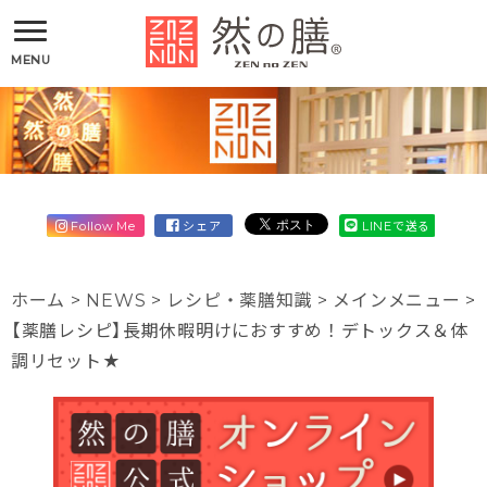
MENU
Follow Me
シェア
LINEで送る
ホーム
>
NEWS
>
レシピ・薬膳知識
>
メインメニュー
>
【薬膳レシピ】長期休暇明けにおすすめ！デトックス＆体
調リセット★