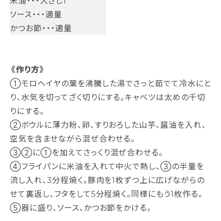
米油・・・大さじ1
ソース・・・適量
かつお節・・・適量
《作り方》
①モロヘイヤの葉を沸騰した湯でさっと茹でて冷水にと
り、水気を切ってざく切りにする。キャベツは太めの千切
りにする。
②ボウルに薄力粉、卵、すりおろした山芋、醤油を入れ、
空気を含ませながら混ぜ合わせる。
③②に①を加えてさっくり混ぜ合わせる。
④フライパンに米油を入れて中火で熱し、③の半量を
流し入れ、3分程焼く。豚肉を1枚ずつ上に広げながらの
せて裏返し、フタをして5分程焼く。同様にもう1枚作る。
⑤器に盛り、ソース、かつお節をかける。