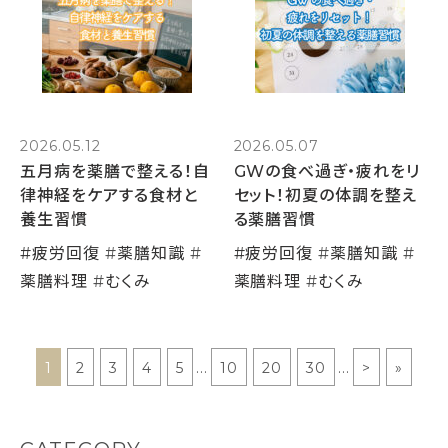
2026.05.12
2026.05.07
五月病を薬膳で整える！自
GWの食べ過ぎ・疲れをリ
律神経をケアする食材と
セット！初夏の体調を整え
養生習慣
る薬膳習慣
#
疲労回復
#
薬膳知識
#
#
疲労回復
#
薬膳知識
#
薬膳料理
#
むくみ
薬膳料理
#
むくみ
1
2
3
4
5
...
10
20
30
...
>
»