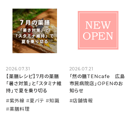
2026.07.31
2026.07.21
【薬膳レシピ】7月の薬膳
「然の膳TENcafe 広島
「暑さ対策」と「スタミナ維
市民病院店」OPENのお
持」で夏を乗り切る
知らせ
#
紫外線
#
夏バテ
#
知識
#
店舗情報
#
薬膳料理