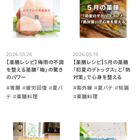
2026.05.26
2026.05.19
【薬膳レシピ】梅雨の不調
【薬膳レシピ】5月の薬膳
を整える薬膳「梅」の驚き
「初夏のデトックス」と「熱
のパワー
対策」で心身を整える
#
胃腸
#
疲労回復
#
夏バ
#
紫外線
#
夏バテ
#
知識
テ
#
薬膳料理
#
薬膳料理