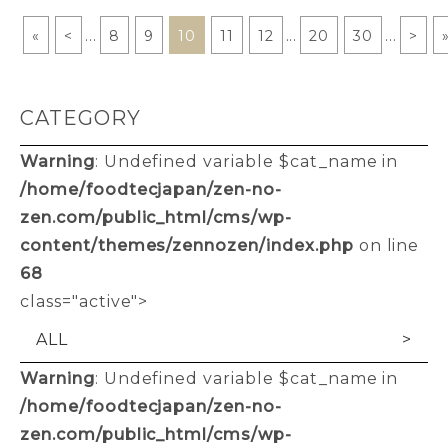
«
<
...
8
9
10
11
12
...
20
30
...
>
CATEGORY
Warning
: Undefined variable $cat_name in
/home/foodtecjapan/zen-no-
zen.com/public_html/cms/wp-
content/themes/zennozen/index.php
on line
68
class="active">
ALL
Warning
: Undefined variable $cat_name in
/home/foodtecjapan/zen-no-
zen.com/public_html/cms/wp-