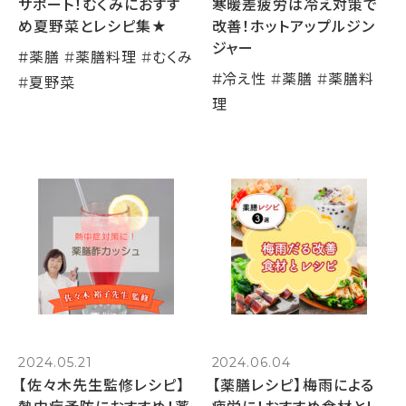
サポート！むくみにおすす
寒暖差疲労は冷え対策で
め夏野菜とレシピ集★
改善！ホットアップルジン
ジャー
#
薬膳
#
薬膳料理
#
むくみ
#
冷え性
#
薬膳
#
薬膳料
#
夏野菜
理
2024.05.21
2024.06.04
【佐々木先生監修レシピ】
【薬膳レシピ】梅雨による