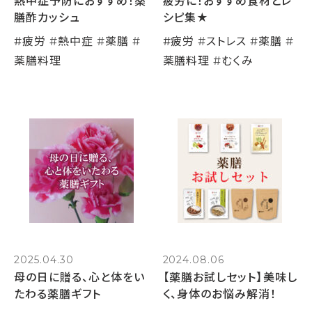
熱中症予防におすすめ！薬
疲労に！おすすめ食材とレ
膳酢カッシュ
シピ集★
#
疲労
#
熱中症
#
薬膳
#
#
疲労
#
ストレス
#
薬膳
#
薬膳料理
薬膳料理
#
むくみ
2025.04.30
2024.08.06
母の日に贈る、心と体をい
【薬膳お試しセット】美味し
たわる薬膳ギフト
く、身体のお悩み解消！