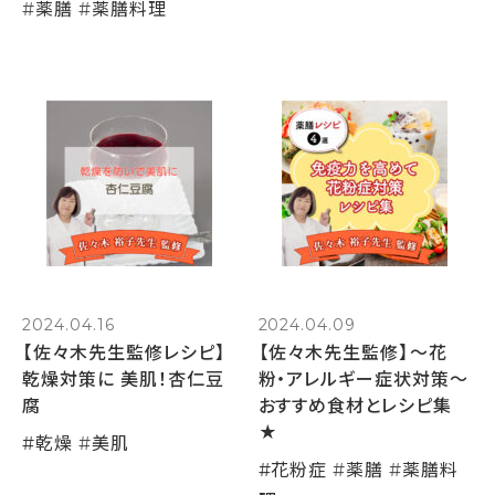
#
薬膳
#
薬膳料理
2024.04.16
2024.04.09
【佐々木先生監修レシピ】
【佐々木先生監修】～花
乾燥対策に 美肌！杏仁豆
粉・アレルギー症状対策～
腐
おすすめ食材とレシピ集
★
#
乾燥
#
美肌
#
花粉症
#
薬膳
#
薬膳料