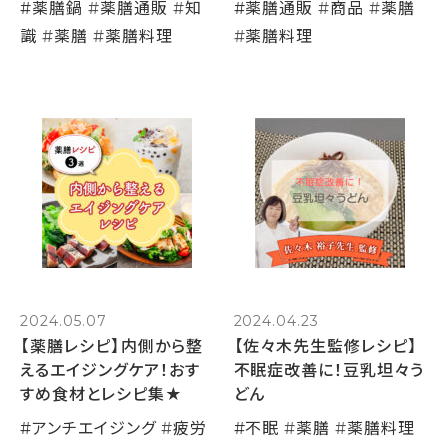
#
薬膳鍋
#
薬膳通販
#
知
#
薬膳通販
#
商品
#
薬膳
識
#
薬膳
#
薬膳料理
#
薬膳料理
2024.05.07
2024.04.23
【薬膳レシピ】内側から整
【佐々木先生監修レシピ】
えるエイジングケア！おす
不眠症改善に！豆乳坦々う
すめ食材とレシピ集★
どん
#
アンチエイジング
#
疲労
#
不眠
#
薬膳
#
薬膳料理